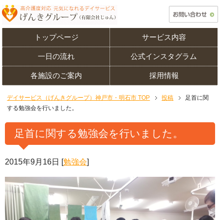
トップページ
サービス内容
一日の流れ
公式インスタグラム
各施設のご案内
採用情報
デイサービス（げんきグループ）神戸市・明石市 TOP
投稿
足首に関
する勉強会を行いました。
足首に関する勉強会を行いました。
2015年9月16日
[
勉強会
]